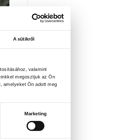
A sütikről
tosításához, valamint
einkkel megosztjuk az Ön
l, amelyeket Ön adott meg
ás
Marketing
g és
kre.