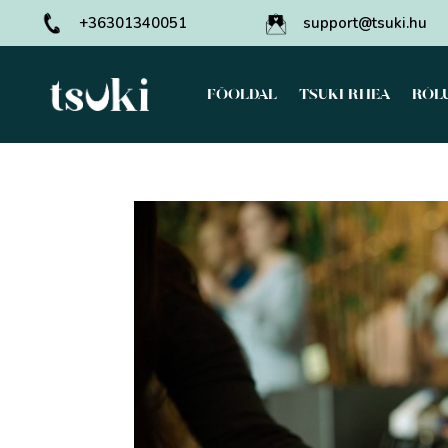
+36301340051
support@tsuki.hu
FŐOLDAL
TSUKI RHEA
RÓL