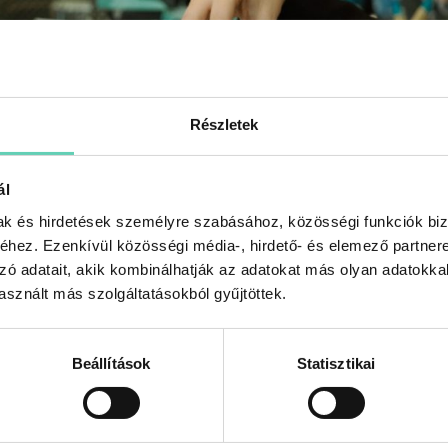
Részletek
ál
mak és hirdetések személyre szabásához, közösségi funkciók biz
hez. Ezenkívül közösségi média-, hirdető- és elemező partner
zó adatait, akik kombinálhatják az adatokat más olyan adatokka
 kényelmes és környezetbarát megold
sznált más szolgáltatásokból gyűjtöttek.
ruációs kehely
Beállítások
Statisztikai
ént él a köztudatban, pedig egyre inkább előtérbe kerül a női egészsé
lnak bele, hogy az eldobható termékek mennyire károsak környezetün