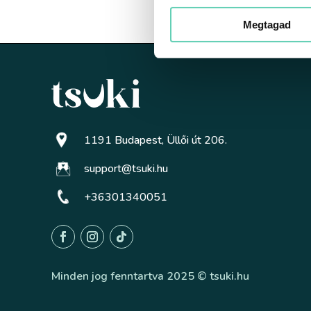
Megtagad
1191 Budapest, Üllői út 206.
support@tsuki.hu
+36301340051
Minden jog fenntartva 2025 © tsuki.hu