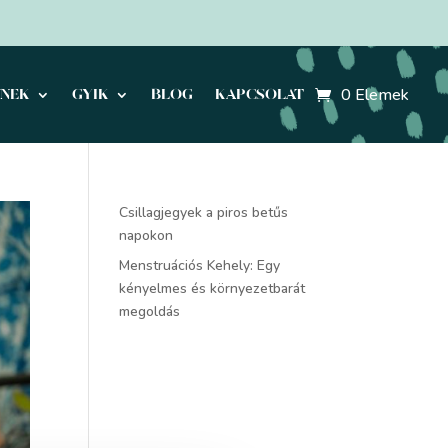
0 Elemek
KNEK
GYIK
BLOG
KAPCSOLAT
Csillagjegyek a piros betűs
napokon
Menstruációs Kehely: Egy
kényelmes és környezetbarát
megoldás