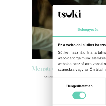
Beleegyezés
Ez a weboldal sütiket haszn
Sütiket használunk a tartal
weboldalforgalmunk elemzésé
weboldalhasználatra vonatko
Menstruációs Kehely: Egy
számukra vagy az Ön által ha
Szerző:
nellivoros
|
márc 7, 2024
|
Edukáció
,
Menst
Hozzájárulás
Elengedhetetlen
kiválasztása
A menstruáció talán még ma is némileg tabutémak
a környezetvédelem kapcsán. Sokan nem is gondo
Egy nő átlagosan 32...