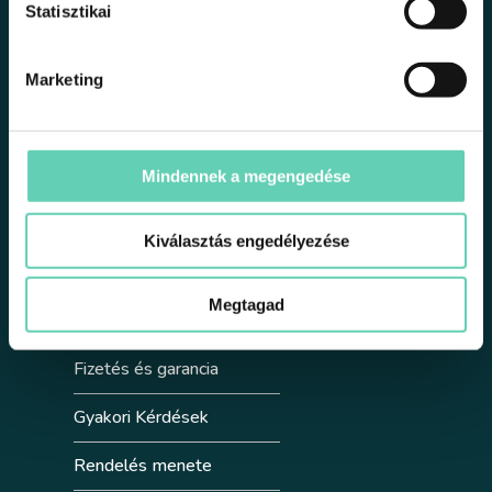
Statisztikai
Fenntarthatóság
Marketing
Blog
Kapcsolat
Mindennek a megengedése
Tsuki Club
Kiválasztás engedélyezése
Linkek
Megtagad
Szállítás
Fizetés és garancia
Gyakori Kérdések
Rendelés menete