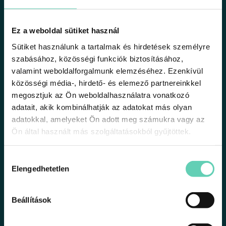
Ez a weboldal sütiket használ
1191 Budapest, Üllői út 206.
Sütiket használunk a tartalmak és hirdetések személyre
szabásához, közösségi funkciók biztosításához,
support@tsuki.hu
valamint weboldalforgalmunk elemzéséhez. Ezenkívül
közösségi média-, hirdető- és elemező partnereinkkel
+36301340051
megosztjuk az Ön weboldalhasználatra vonatkozó
adatait, akik kombinálhatják az adatokat más olyan
adatokkal, amelyeket Ön adott meg számukra vagy az
Ön által használt más szolgáltatásokból gyűjtöttek.
Minden jog fenntartva 2025 © tsuki.hu
Hozzájárulás
Elengedhetetlen
Oldalak
kiválasztása
Rólunk
Beállítások
Partnereknek