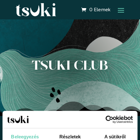
0 Elemek
TSUKI CLUB
Beleegyezés
Részletek
A sütikről