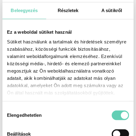
Beleegyezés
Részletek
A sütikről
Ez a weboldal sütiket használ
Sütiket használunk a tartalmak és hirdetések személyre
szabásához, közösségi funkciók biztosításához,
valamint weboldalforgalmunk elemzéséhez. Ezenkívül
közösségi média-, hirdető- és elemező partnereinkkel
Tsuki Mimas β menstruációs diszk és sterilizáló
megosztjuk az Ön weboldalhasználatra vonatkozó
pohár csomag
adatait, akik kombinálhatják az adatokat más olyan
9990
Ft
adatokkal, amelyeket Ön adott meg számukra vagy az
Ön által használt más szolgáltatásokból gyűjtöttek.
Csillagjegyek a piros betűs napokon
Hozzájárulás
Menstruációs Kehely: Egy kényelmes és környezetbarát
Elengedhetetlen
kiválasztása
megoldás
Beállítások