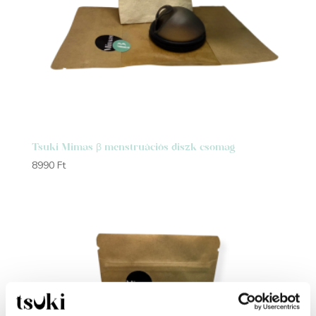
Tsuki Mimas β menstruációs diszk csomag
8990
Ft