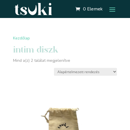
0 Elemek
Kezdőlap
/ “intim diszk” címkével rendelkező termékek
intim diszk
Mind a(z) 2 találat megjelenítve