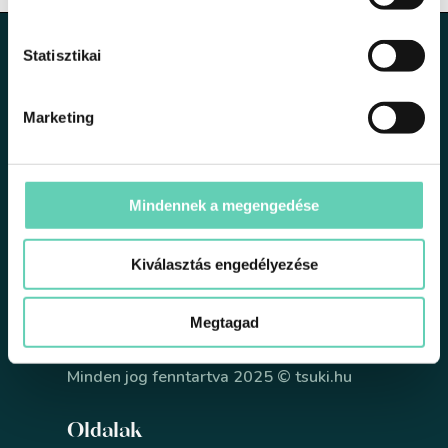
Statisztikai
Marketing
1191 Budapest, Üllői út 206.
Mindennek a megengedése
support@tsuki.hu
+36301340051
Kiválasztás engedélyezése
Megtagad
Minden jog fenntartva 2025 © tsuki.hu
Oldalak