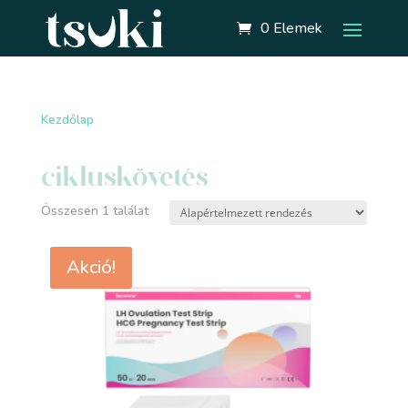
0 Elemek
Kezdőlap
/ “cikluskövetés” címkével rendelkező
termékek
cikluskövetés
Összesen 1 találat
Akció!