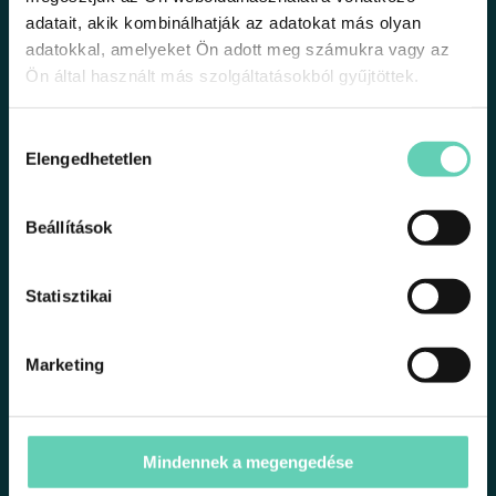
adatait, akik kombinálhatják az adatokat más olyan
adatokkal, amelyeket Ön adott meg számukra vagy az
Ön által használt más szolgáltatásokból gyűjtöttek.
Hozzájárulás
Elengedhetetlen
kiválasztása
1191 Budapest, Üllői út 206.
support@tsuki.hu
Beállítások
+36301340051
Statisztikai
Marketing
Minden jog fenntartva 2025 © tsuki.hu
Oldalak
Mindennek a megengedése