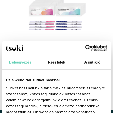
Családtervező és Cikluskövető Csomag – 50db
ovulációs és 20db terhességi teszt
Original
Current
9990
Ft
8990
Ft
Beleegyezés
Részletek
A sütikről
price
price
was:
is:
9990 Ft.
8990 Ft.
Csillagjegyek a piros betűs napokon
Ez a weboldal sütiket használ
Menstruációs Kehely: Egy kényelmes és környezetbarát
Sütiket használunk a tartalmak és hirdetések személyre
megoldás
szabásához, közösségi funkciók biztosításához,
valamint weboldalforgalmunk elemzéséhez. Ezenkívül
közösségi média-, hirdető- és elemező partnereinkkel
megosztjuk az Ön weboldalhasználatra vonatkozó