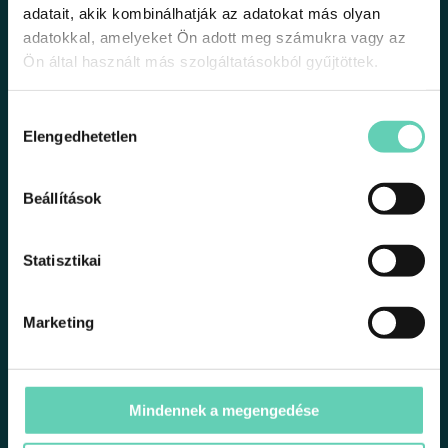
adatait, akik kombinálhatják az adatokat más olyan
adatokkal, amelyeket Ön adott meg számukra vagy az
Ön által használt más szolgáltatásokból gyűjtöttek.
Hozzájárulás
Elengedhetetlen
1191 Budapest, Üllői út 206.
kiválasztása
support@tsuki.hu
Beállítások
+36301340051
Statisztikai
Marketing
Minden jog fenntartva 2025 © tsuki.hu
Oldalak
Mindennek a megengedése
Rólunk