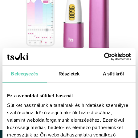
Vinca2.0™ Bazális Hőmérő
19900
Ft
Beleegyezés
Részletek
A sütikről
Csillagjegyek a piros betűs napokon
Ez a weboldal sütiket használ
Menstruációs Kehely: Egy kényelmes és környezetbarát
Sütiket használunk a tartalmak és hirdetések személyre
megoldás
szabásához, közösségi funkciók biztosításához,
valamint weboldalforgalmunk elemzéséhez. Ezenkívül
közösségi média-, hirdető- és elemező partnereinkkel
megosztjuk az Ön weboldalhasználatra vonatkozó