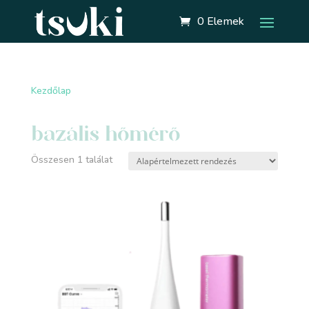
0 Elemek
Kezdőlap
/ “bazális hőmérő” címkével rendelkező
termékek
bazális hőmérő
Összesen 1 találat