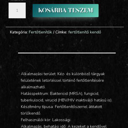
1580 Ft.
1460 Ft.
BradoLife
KOSÁRBA TESZEM
fertőtlenítő
kendő
25db
mennyiség
Kategória:
Fertőtlenítők
Címke:
fertőtlenítő kendő
Alkalmazási terület: Kéz- és különböző tárgyak
felületének letörléssel történő fertőtlenítésére
alkalmazható.
Hatásspektrum: Baktericid (MRSA), fungicid,
tuberkulocid, virucid (HBV/HIV inaktiváló hatású is).
Készítmény típusa: Fertőtlenítőszerrel átitatott
törlőkendő.
Felhasználói kör: Lakossági.
Alkalmazás, behatási idő: A kezeket a kendővel