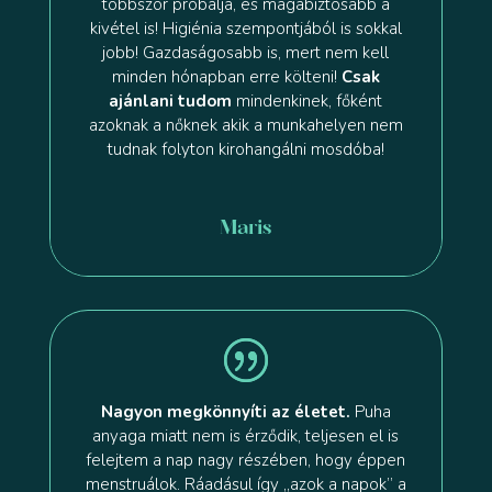
többször próbálja, és magabiztosabb a
kivétel is! Higiénia szempontjából is sokkal
jobb! Gazdaságosabb is, mert nem kell
minden hónapban erre költeni!
Csak
ajánlani tudom
mindenkinek, főként
azoknak a nőknek akik a munkahelyen nem
tudnak folyton kirohangálni mosdóba!
Maris
Nagyon megkönnyíti az életet.
Puha
anyaga miatt nem is érződik, teljesen el is
felejtem a nap nagy részében, hogy éppen
menstruálok. Ráadásul így „azok a napok” a