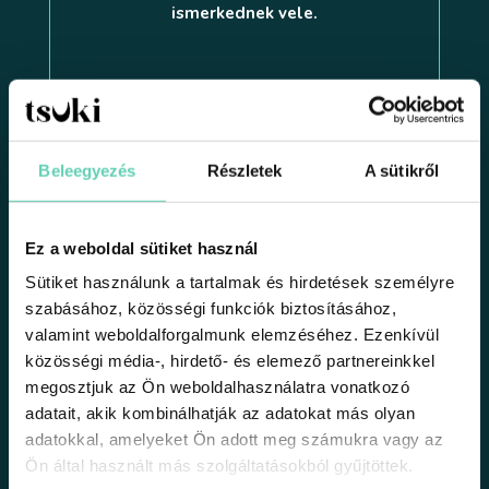
ismerkednek vele.
Zsófi
Beleegyezés
Részletek
A sütikről
Ez a weboldal sütiket használ
Szabadságot kaptam, kényelmet és
Sütiket használunk a tartalmak és hirdetések személyre
biztonságot a menstruációm napjaira,
szabásához, közösségi funkciók biztosításához,
nagyon hálás vagyok érte
. Sajnálom,
valamint weboldalforgalmunk elemzéséhez. Ezenkívül
hogy korábban nem találkoztam a
közösségi média-, hirdető- és elemező partnereinkkel
kehellyel.
megosztjuk az Ön weboldalhasználatra vonatkozó
adatait, akik kombinálhatják az adatokat más olyan
adatokkal, amelyeket Ön adott meg számukra vagy az
Lilla
Ön által használt más szolgáltatásokból gyűjtöttek.