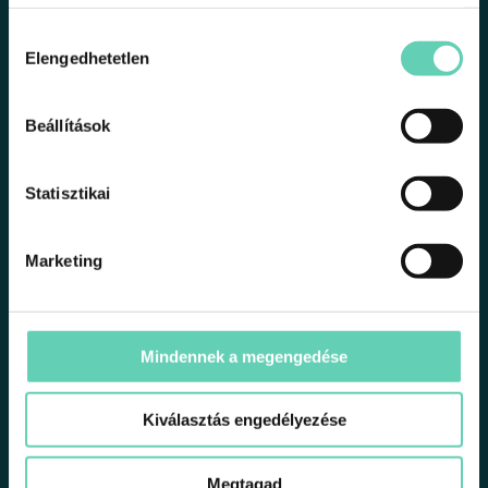
Hozzájárulás
Elengedhetetlen
kiválasztása
Beállítások
A kehely nagy kedvencem.
Magabiztosságot ad
azokon a napokon
és pozitívan hat a hangulatomra. Használata
Statisztikai
egyszerű, de gyakorolni kell a felhelyezést.
Már nem tudnék visszaváltani a régi
betétekre, tamponokra.
Marketing
Linn
Mindennek a megengedése
Kiválasztás engedélyezése
Megtagad