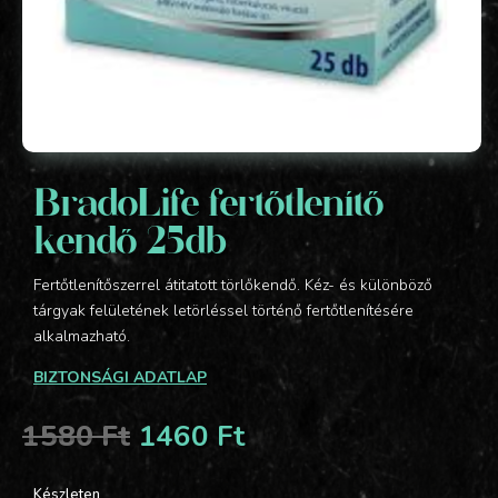
BradoLife fertőtlenítő
kendő 25db
Fertőtlenítőszerrel átitatott törlőkendő. Kéz- és különböző
tárgyak felületének letörléssel történő fertőtlenítésére
alkalmazható.
BIZTONSÁGI ADATLAP
Original
Current
1580
Ft
1460
Ft
price
price
was:
is:
Készleten