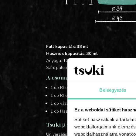
Full kapacitás: 38 ml
Hasznos kapacitás: 30 ml
Anyaga: 100% orvosi szilikon
Szín: pale mint-green
A csomag tartalma:
1 db Rhea α menstruációs kehely /orvosi min
Beleegyezés
1 db Rhea μ sterilizáló pohár /orvosi minőség
1 db vászontáska
Ez a weboldal sütiket haszn
1 db Használati útmutató
Sütiket használunk a tartal
Tsuki µ sterilizáló pohár
weboldalforgalmunk elemzésé
Univerzális sterilizáló-pohár menstruációs ke
weboldalhasználatra vonatko