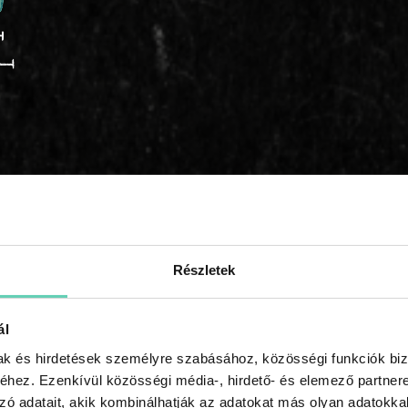
őségű szilikon/
Részletek
ű szilikon/
ál
mak és hirdetések személyre szabásához, közösségi funkciók biz
hez. Ezenkívül közösségi média-, hirdető- és elemező partner
lyhekhez. Biztonságosan és hatékonyan fertőtlenítheted a kelyhed ebben
zó adatait, akik kombinálhatják az adatokat más olyan adatokka