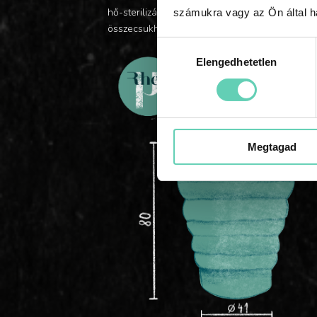
hő-sterilizálásban hiszel, vagy a fertőtlenítő-
számukra vagy az Ön által ha
összecsukható. Szín: pale mint-green
Hozzájárulás
Elengedhetetlen
kiválasztása
Megtagad