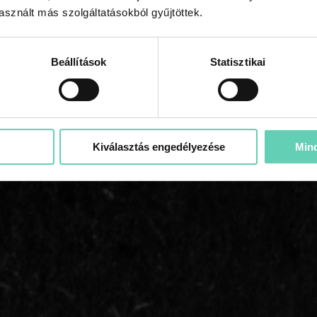
tablettás áztatás mellett teszed le a voksod. A kehely rövidtávú tárolás
sznált más szolgáltatásokból gyűjtöttek.
Beállítások
Statisztikai
Kiválasztás engedélyezése
Min