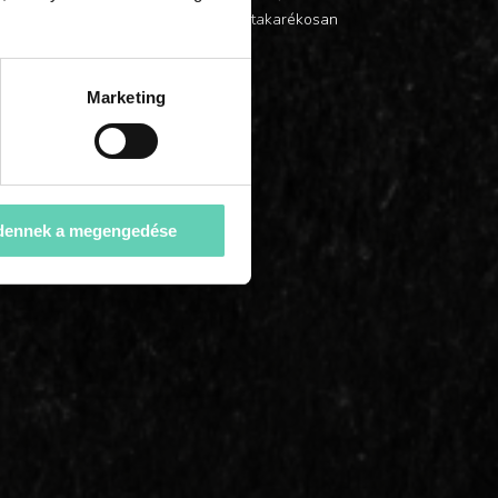
ára is alkalmas, használaton kívül helytakarékosan
Marketing
dennek a megengedése