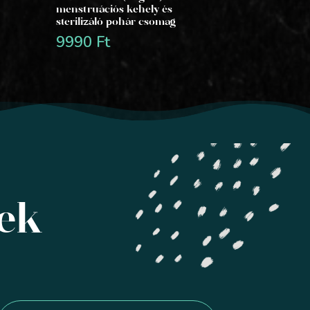
menstruációs kehely és
sterilizáló pohár csomag
9990
Ft
yek