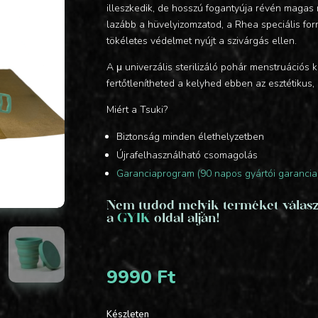
illeszkedik, de hosszú fogantyúja révén magas m
lazább a hüvelyizomzatod, a Rhea speciális f
tökéletes védelmet nyújt a szivárgás ellen.
A μ univerzális sterilizáló pohár menstruáció
fertőtlenítheted a kelyhed ebben az esztétiku
Miért a Tsuki?
Biztonság minden élethelyzetben
Újrafelhasználható csomagolás
Garanciaprogram (90 napos gyártói garancia
Nem tudod melyik terméket válaszd
a
GYIK
oldal alján!
9990
Ft
Készleten