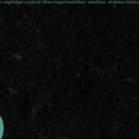
s segítséget nyújtunk Rhea megismeréséhez: videókkal, részletes leírássa