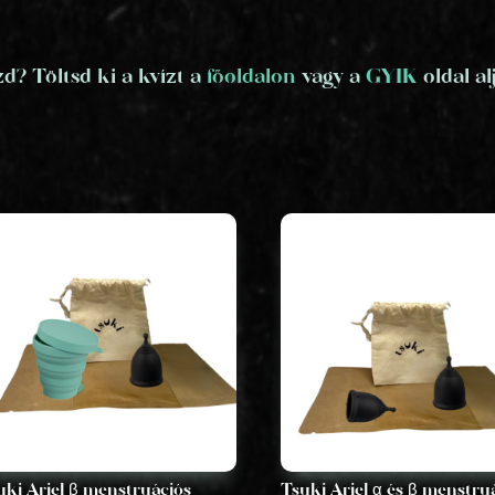
? Töltsd ki a kvízt a
főoldalon
vagy a
GYIK
oldal al
uki Ariel β menstruációs
Tsuki Ariel α és β menstru