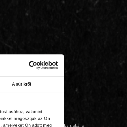
A sütikről
tosításához, valamint
einkkel megosztjuk az Ön
 az esztétikus, összecsukható pohárban, akár a
l, amelyeket Ön adott meg