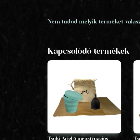
Nem tudod melyik terméket válaszd
Kapcsolódó termékek
Tsuki Ariel α menstruációs
Ts