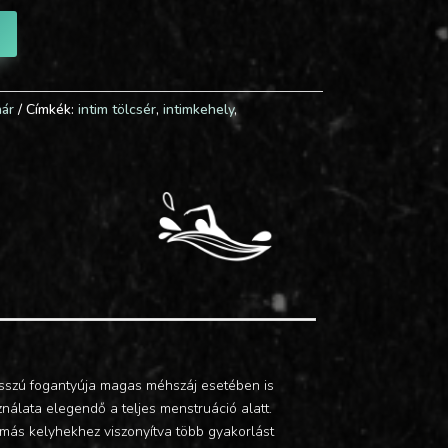
hár
Címkék:
intim tölcsér
,
intimkehely
,
osszú fogantyúja magas méhszáj esetében is
nálata elegendő a teljes menstruáció alatt.
a más kelyhekhez viszonyítva több gyakorlást