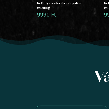
kehely és sterilizáló pohár
keh
csomag
cs
9990
Ft
9
Vá