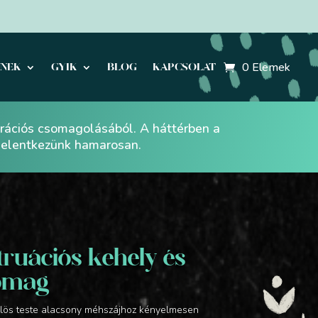
0 Elemek
KNEK
GYIK
BLOG
KAPCSOLAT
erációs csomagolásából. A háttérben a
 jelentkezünk hamarosan.
ruációs kehely és
somag
öblös teste alacsony méhszájhoz kényelmesen