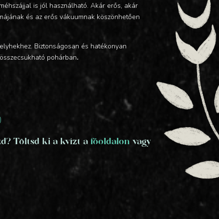
éhszájjal is jól használható. Akár erős, akár
ormájának és az erős vákuumnak köszönhetően
s kelyhekhez. Biztonságosan és hatékonyan
s, összecsukható pohárban
.
)
? Töltsd ki a kvízt a
főoldalon
vagy