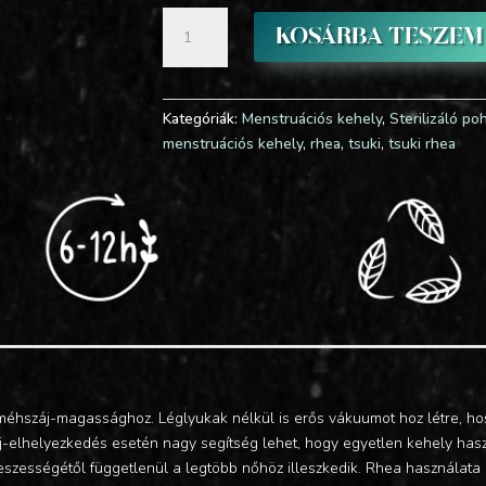
Tsuki
KOSÁRBA TESZEM
Rhea
α
menstruációs
kehely
Kategóriák:
Menstruációs kehely
,
Sterilizáló po
és
menstruációs kehely
,
rhea
,
tsuki
,
tsuki rhea
sterilizáló
pohár
csomag
mennyiség
méhszáj-magassághoz. Léglyukak nélkül is erős vákuumot hoz létre, h
záj-elhelyezkedés esetén nagy segítség lehet, hogy egyetlen kehely hasz
 feszességétől függetlenül a legtöbb nőhöz illeszkedik. Rhea használat