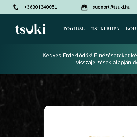
+36301340051
support@tsuki.hu
FŐOLDAL
TSUKI RHEA
RÓL
Kedves Érdeklődők! Elnézéseteket kér
visszajelzések alapján 