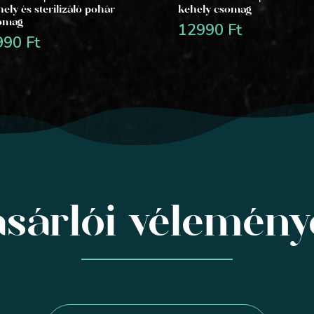
ely és sterilizáló pohár
kehely csomag
omag
12990
Ft
990
Ft
sárlói vélemén