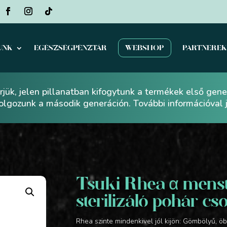
UNK
EGÉSZSÉGPÉNZTÁR
WEBSHOP
PARTNERE
jük, jelen pillanatban kifogytunk a termékek első gen
dolgozunk a második generáción. További információval
Tsuki Rhea α menst
sterilizáló pohár c
Rhea szinte mindenkivel jól kijön: Gömbölyű, 