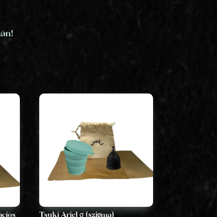
ján!
ációs
Tsuki Ariel σ (szigma)